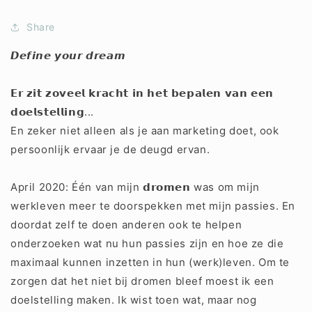
Share
𝘿𝙚𝙛𝙞𝙣𝙚 𝙮𝙤𝙪𝙧 𝙙𝙧𝙚𝙖𝙢
𝗘𝗿 𝘇𝗶𝘁 𝘇𝗼𝘃𝗲𝗲𝗹 𝗸𝗿𝗮𝗰𝗵𝘁 𝗶𝗻 𝗵𝗲𝘁 𝗯𝗲𝗽𝗮𝗹𝗲𝗻 𝘃𝗮𝗻 𝗲𝗲𝗻
𝗱𝗼𝗲𝗹𝘀𝘁𝗲𝗹𝗹𝗶𝗻𝗴...
En zeker niet alleen als je aan marketing doet, ook
persoonlijk ervaar je de deugd ervan.
April 2020: Één van mijn 𝗱𝗿𝗼𝗺𝗲𝗻 was om mijn
werkleven meer te doorspekken met mijn passies. En
doordat zelf te doen anderen ook te helpen
onderzoeken wat nu hun passies zijn en hoe ze die
maximaal kunnen inzetten in hun (werk)leven. Om te
zorgen dat het niet bij dromen bleef moest ik een
doelstelling maken. Ik wist toen wat, maar nog