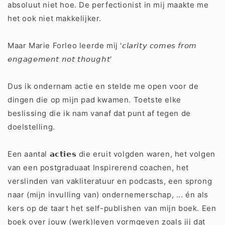
absoluut niet hoe. De perfectionist in mij maakte me
het ook niet makkelijker.
Maar
Marie Forleo
leerde mij '𝘤𝘭𝘢𝘳𝘪𝘵𝘺 𝘤𝘰𝘮𝘦𝘴 𝘧𝘳𝘰𝘮
𝘦𝘯𝘨𝘢𝘨𝘦𝘮𝘦𝘯𝘵 𝘯𝘰𝘵 𝘵𝘩𝘰𝘶𝘨𝘩𝘵'
Dus ik ondernam actie en stelde me open voor de
dingen die op mijn pad kwamen. Toetste elke
beslissing die ik nam vanaf dat punt af tegen de
doelstelling.
Een aantal 𝗮𝗰𝘁𝗶𝗲𝘀 die eruit volgden waren, het volgen
van een postgraduaat Inspirerend coachen, het
verslinden van vakliteratuur en podcasts, een sprong
naar (mijn invulling van) ondernemerschap, ... én als
kers op de taart het self-publishen van mijn boek. Een
boek over jouw (werk)leven vormgeven zoals jij dat