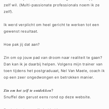
zelf wil. (Multi-passionate professionals noem ik ze
zelf).
Ik werd verplicht om heel gericht te werken tot een
gewenst resultaat.
Hoe pak jij dat aan?
Zin om op jouw pad van droom naar realiteit te gaan?
Dan kan ik je daarbij helpen. Volgens mijn trainer van
toen tijdens het postgraduaat,
Nel Van Maele
, coach ik
op een zeer ongedwongen en betrokken manier.
𝒁𝒊𝒏 𝒐𝒎 𝒉𝒆𝒕 𝒛𝒆𝒍𝒇 𝒕𝒆 𝒐𝒏𝒕𝒅𝒆𝒌𝒌𝒆𝒏?
Snuffel dan gerust eens rond op deze website.