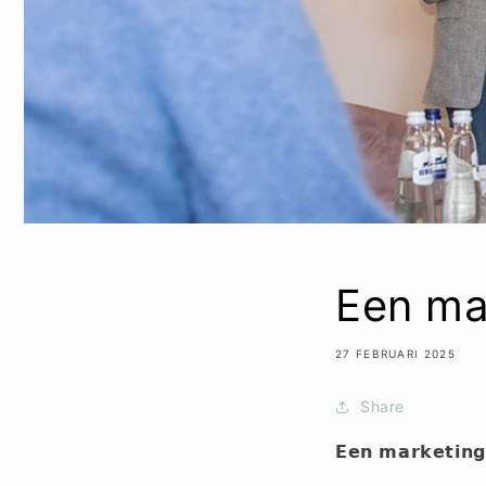
Een ma
27 FEBRUARI 2025
Share
𝗘𝗲𝗻 𝗺𝗮𝗿𝗸𝗲𝘁𝗶𝗻𝗴