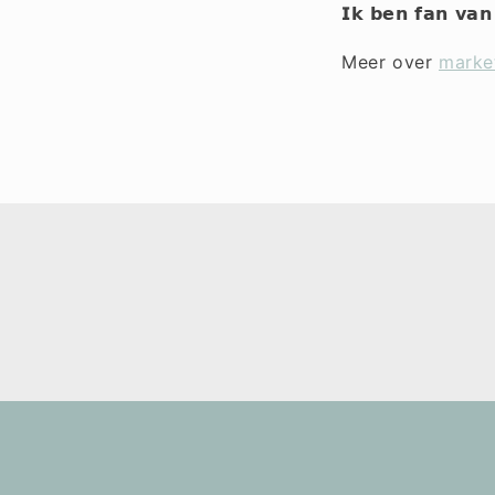
𝗜𝗸 𝗯𝗲𝗻 𝗳𝗮𝗻 𝘃𝗮
Meer over
marke