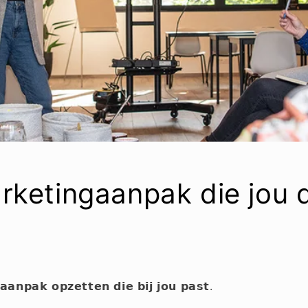
rketingaanpak die jou d
𝗮𝗻𝗽𝗮𝗸 𝗼𝗽𝘇𝗲𝘁𝘁𝗲𝗻 𝗱𝗶𝗲 𝗯𝗶𝗷 𝗷𝗼𝘂 𝗽𝗮𝘀𝘁.