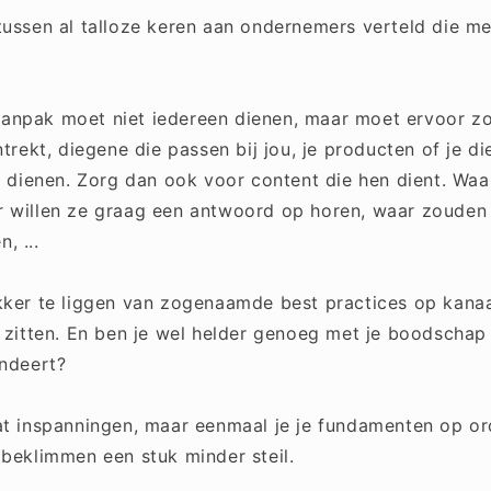
tussen al talloze keren aan ondernemers verteld die m
npak moet niet iedereen dienen, maar moet ervoor zo
ntrekt, diegene die passen bij jou, je producten of je d
il dienen. Zorg dan ook voor content die hen dient. Waa
 willen ze graag een antwoord op horen, waar zouden
, ...
kker te liggen van zogenaamde best practices op kanaal
t zitten. En ben je wel helder genoeg met je boodschap 
endeert?
at inspanningen, maar eenmaal je je fundamenten op ord
 beklimmen een stuk minder steil.