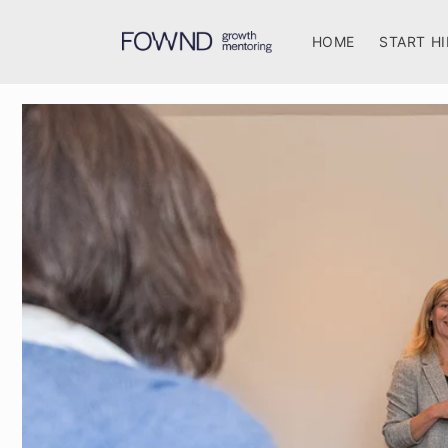
Meteen
naar de
content
HOME
START HI