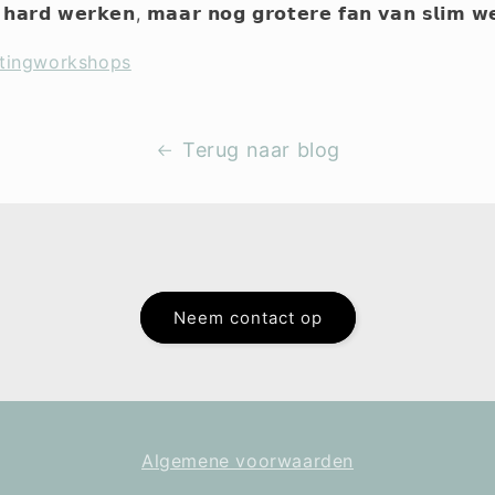
 𝗵𝗮𝗿𝗱 𝘄𝗲𝗿𝗸𝗲𝗻, 𝗺𝗮𝗮𝗿 𝗻𝗼𝗴 𝗴𝗿𝗼𝘁𝗲𝗿𝗲 𝗳𝗮𝗻 𝘃𝗮𝗻 𝘀𝗹𝗶𝗺 
tingworkshops
Terug naar blog
Neem contact op
Algemene voorwaarden